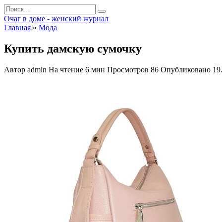
Перейти
Search
к
for:
Очаг в доме - женский журнал
содержанию
Главная
»
Мода
Купить дамскую сумочку
Автор
admin
На чтение
6 мин
Просмотров
86
Опубликовано
19