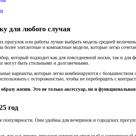
ки
у для любого случая
ых прогулок или работы лучше выбрать модель средней величин
на более элегантные и компактные модели, которые легко сочета
ыбор, который подходит как для повседневной носки, так и для 
же могут быть стильными и долговечными.
ьные варианты, которые легко комбинируются с большинством о
использовать с осторожностью, чтобы не переборщить с контрас
образу жизни. Это не только аксессуар, но и функциональная
25 год
популярности. Они удобны для вечеринок и городских прогулок
ах, так и в декоре, придают сумочкам стильный и современный в