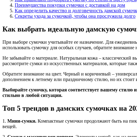
Преимущества покупки сумочки с доставкой на дом
Как определить качество и долговечность дамской сумоч
Секреты ухода за сумочкой, чтобы она прослужила долго
Как выбрать идеальную дамскую сумочк
При выборе сумочки учитывайте ее назначение. Для ежедневн
использовать сумочку для особых случаев, обратите внимание 
Не забывайте о материале. Натуральная кожа – классический в
рассмотрите сумки из искусственных материалов, которые так
Обратите внимание на цвет. Черный и коричневый – универсал
дополнением к летнему или праздничному стилю, но их стоит 
Выбирайте сумочку, которая соответствует вашему стилю и 
стильно в любой ситуации.
Топ 5 трендов в дамских сумочках на 20
1.
Мини-сумки.
Компактные сумочки продолжают быть на пике 
вещей.
2.
Сумки с массивными цепями.
Элементы цепей, как на ручк