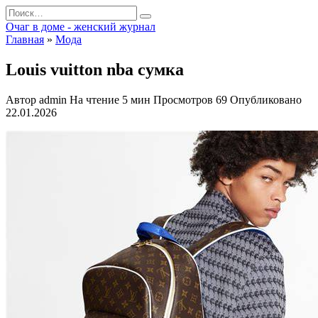
Перейти
Search
к
for:
Очаг в доме - женский журнал
содержанию
Главная
»
Мода
Louis vuitton nba сумка
Автор
admin
На чтение
5 мин
Просмотров
69
Опубликовано
22.01.2026