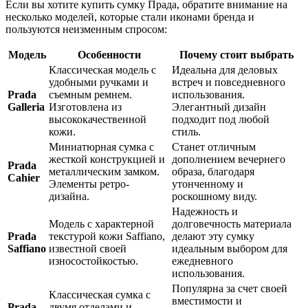
Если вы хотите купить сумку Прада, обратите внимание на
несколько моделей, которые стали иконами бренда и
пользуются неизменным спросом:
Модель
Особенности
Почему стоит выбрать
Классическая модель с
Идеальна для деловых
удобными ручками и
встреч и повседневного
Prada
съемным ремнем.
использования.
Galleria
Изготовлена из
Элегантный дизайн
высококачественной
подходит под любой
кожи.
стиль.
Миниатюрная сумка с
Станет отличным
жесткой конструкцией и
дополнением вечернего
Prada
металлическим замком.
образа, благодаря
Cahier
Элементы ретро-
утонченному и
дизайна.
роскошному виду.
Надежность и
Модель с характерной
долговечность материала
Prada
текстурой кожи Saffiano,
делают эту сумку
Saffiano
известной своей
идеальным выбором для
износостойкостью.
ежедневного
использования.
Популярна за счет своей
Классическая сумка с
вместимости и
Prada
двумя отделами и