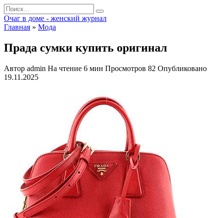
Перейти
Search
к
for:
Очаг в доме - женский журнал
содержанию
Главная
»
Мода
Прада сумки купить оригинал
Автор
admin
На чтение
6 мин
Просмотров
82
Опубликовано
19.11.2025