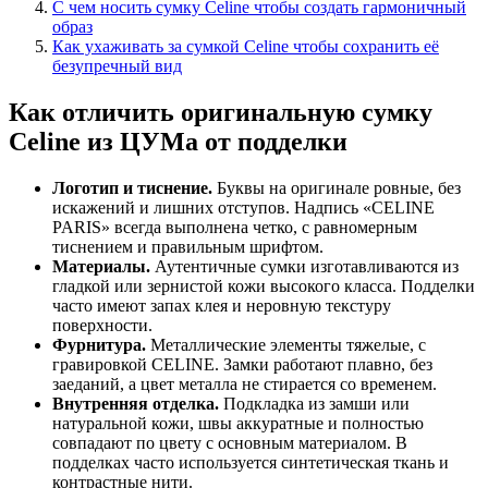
С чем носить сумку Celine чтобы создать гармоничный
образ
Как ухаживать за сумкой Celine чтобы сохранить её
безупречный вид
Как отличить оригинальную сумку
Celine из ЦУМа от подделки
Логотип и тиснение.
Буквы на оригинале ровные, без
искажений и лишних отступов. Надпись «CELINE
PARIS» всегда выполнена четко, с равномерным
тиснением и правильным шрифтом.
Материалы.
Аутентичные сумки изготавливаются из
гладкой или зернистой кожи высокого класса. Подделки
часто имеют запах клея и неровную текстуру
поверхности.
Фурнитура.
Металлические элементы тяжелые, с
гравировкой CELINE. Замки работают плавно, без
заеданий, а цвет металла не стирается со временем.
Внутренняя отделка.
Подкладка из замши или
натуральной кожи, швы аккуратные и полностью
совпадают по цвету с основным материалом. В
подделках часто используется синтетическая ткань и
контрастные нити.