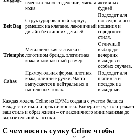
вместительное отделение, мягкая
активных
кожа.
будней.
Подходит для
Структурированный корпус,
повседневного
Belt Bag
ремешок на клапане, лаконичный
ношения и
дизайн без лишних деталей.
городского
стиля.
Отличный
Металлическая застежка с
выбор для
Triomphe
логотипом бренда, элегантная
вечерних
кожа и компактный размер.
выходов и
особых случаев.
Прямоугольная форма, плотная
Подходит для
кожа, длинные ручки. Часто
шопинга и
Cabas
выпускается в нейтральных и
поездок на
пастельных тонах.
выходные.
Каждая модель Celine из ЦУМа создана с учетом баланса
между эстетикой и практичностью. Выберите ту, что отражает
ваш стиль и образ жизни – от лаконичного минимализма до
выразительной классики.
С чем носить сумку Celine чтобы