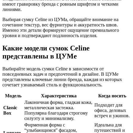
имеют гравировку бренда с ровным шрифтом и четкими
линиями.
Выбирая сумку Celine из ЦУМа, обращайте внимание на
сочетание текстур, вес фурнитуры и аккуратность швов.
Именно эти детали формируют ощущение премиального
уровня и подтверждают подлинность изделия.
Какие модели сумок Celine
представлены в ЦУМе
Выбирайте модель сумки Celine в зависимости от
повседневных задач и предпочтений в дизайне. В ЦУМе
представлены ключевые линии бренда, каждая из которых
сочетает узнаваемый стиль и функциональность.
Модель
Характеристика
Когда носить
Лаконичная форма, гладкая кожа,
Подходит для
Classic
металлическая застежка.
офиса, деловых
Box
Популярна благодаря строгому
встреч и ужинов.
силуэту и минимализму.
Фирменная форма с
Идеальна для
“улыбающимся” фасадом,
путешествий и
Luggage