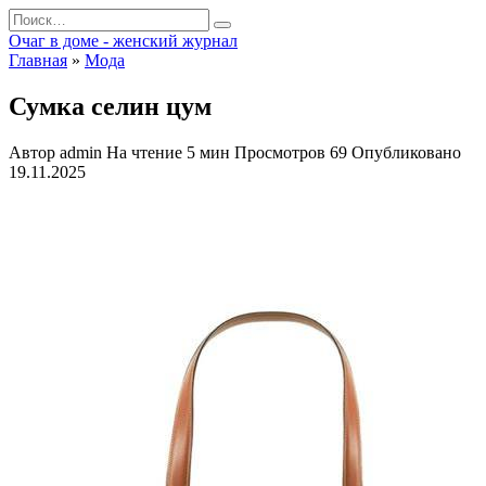
Перейти
Search
к
for:
Очаг в доме - женский журнал
содержанию
Главная
»
Мода
Сумка селин цум
Автор
admin
На чтение
5 мин
Просмотров
69
Опубликовано
19.11.2025