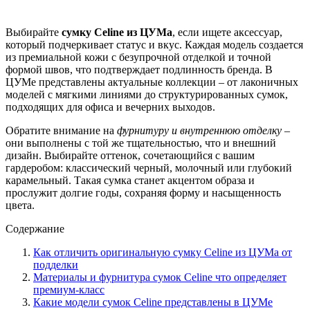
Выбирайте
сумку Celine из ЦУМа
, если ищете аксессуар,
который подчеркивает статус и вкус. Каждая модель создается
из премиальной кожи с безупрочной отделкой и точной
формой швов, что подтверждает подлинность бренда. В
ЦУМе представлены актуальные коллекции – от лаконичных
моделей с мягкими линиями до структурированных сумок,
подходящих для офиса и вечерних выходов.
Обратите внимание на
фурнитуру и внутреннюю отделку
–
они выполнены с той же тщательностью, что и внешний
дизайн. Выбирайте оттенок, сочетающийся с вашим
гардеробом: классический черный, молочный или глубокий
карамельный. Такая сумка станет акцентом образа и
прослужит долгие годы, сохраняя форму и насыщенность
цвета.
Содержание
Как отличить оригинальную сумку Celine из ЦУМа от
подделки
Материалы и фурнитура сумок Celine что определяет
премиум-класс
Какие модели сумок Celine представлены в ЦУМе