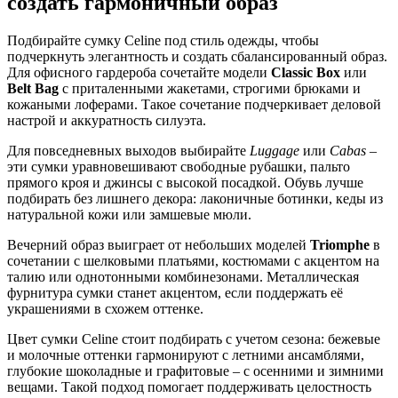
создать гармоничный образ
Подбирайте сумку Celine под стиль одежды, чтобы
подчеркнуть элегантность и создать сбалансированный образ.
Для офисного гардероба сочетайте модели
Classic Box
или
Belt Bag
с приталенными жакетами, строгими брюками и
кожаными лоферами. Такое сочетание подчеркивает деловой
настрой и аккуратность силуэта.
Для повседневных выходов выбирайте
Luggage
или
Cabas
–
эти сумки уравновешивают свободные рубашки, пальто
прямого кроя и джинсы с высокой посадкой. Обувь лучше
подбирать без лишнего декора: лаконичные ботинки, кеды из
натуральной кожи или замшевые мюли.
Вечерний образ выиграет от небольших моделей
Triomphe
в
сочетании с шелковыми платьями, костюмами с акцентом на
талию или однотонными комбинезонами. Металлическая
фурнитура сумки станет акцентом, если поддержать её
украшениями в схожем оттенке.
Цвет сумки Celine стоит подбирать с учетом сезона: бежевые
и молочные оттенки гармонируют с летними ансамблями,
глубокие шоколадные и графитовые – с осенними и зимними
вещами. Такой подход помогает поддерживать целостность