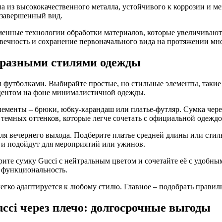
на из высококачественного металла, устойчивого к коррозии и 
 завершенный вид.
менные технологии обработки материалов, которые увеличивают 
овечность и сохранение первоначального вида на протяжении мно
с разными стилями одежды
и футболками. Выбирайте простые, но стильные элементы, такие 
акцентом на фоне минималистичной одежды.
элементы – брюки, юбку-карандаш или платье-футляр. Сумка чер
 темных оттенков, которые легче сочетать с официальной одеждо
для вечернего выхода. Подберите платье средней длины или стил
 и подойдут для мероприятий или ужинов.
рите сумку Gucci с нейтральным цветом и сочетайте её с удобн
и функциональность.
легко адаптируется к любому стилю. Главное – подобрать правил
cci через плечо: долгосрочные выгоды