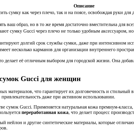
Описание
ить сумку как через плечо, так и на поясе, освобождая руки дл
ть ваш образ, но в то же время достаточно вместительна для вс
т сумку Gucci через плечо не только удобным аксессуаром, но
рантируют долгий срок службы сумки, даже при интенсивном исп
меет несколько карманов для организации внутреннего пространс
что делает её отличным выбором для городской жизни. Она добав
 сумок Gucci для женщин
ых материалов, что гарантирует их долговечность и стильный 
и привлекательность даже при активном использовании.
ве сумок Gucci. Применяется натуральная кожа премиум-класса, 
пользуется
переработанная кожа
, что делает процесс производс
ый нейлон и другие синтетические материалы, которые отличают
ров.