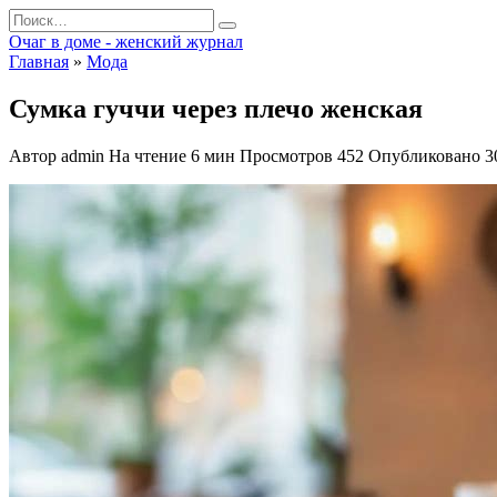
Перейти
Search
к
for:
Очаг в доме - женский журнал
содержанию
Главная
»
Мода
Сумка гуччи через плечо женская
Автор
admin
На чтение
6 мин
Просмотров
452
Опубликовано
3