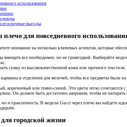
дневного использования
изни
 женщин
и одежды
 долгосрочные выгоды
з плечо для повседневного использовани
атите внимание на несколько ключевых аспектов, которые обесп
бы вмещать все необходимое, но не громоздкой. Выбирайте моде
ас.
рать сумку из высококачественной кожи или прочного текстиля
ые карманы и отделения для мелочей, чтобы все предметы были 
ный, коричневый или темно-синий. Эти цвета легко сочетаются с
о длине. Он должен быть достаточно широким, чтобы не натирать
ль, но и практичность. В модели Gucci через плечо вы найдете 
рдеробе.
 для городской жизни