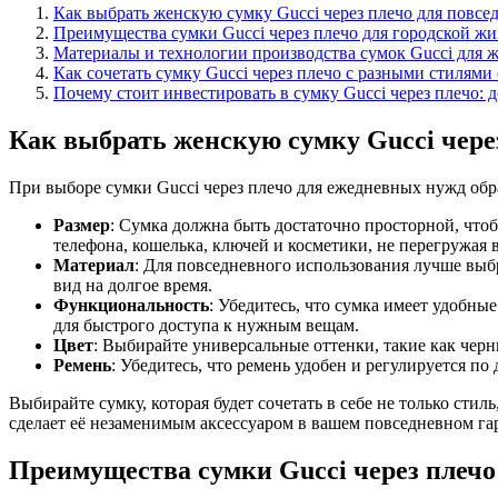
Как выбрать женскую сумку Gucci через плечо для повсе
Преимущества сумки Gucci через плечо для городской ж
Материалы и технологии производства сумок Gucci для
Как сочетать сумку Gucci через плечо с разными стилям
Почему стоит инвестировать в сумку Gucci через плечо:
Как выбрать женскую сумку Gucci чере
При выборе сумки Gucci через плечо для ежедневных нужд обр
Размер
: Сумка должна быть достаточно просторной, что
телефона, кошелька, ключей и косметики, не перегружая в
Материал
: Для повседневного использования лучше выб
вид на долгое время.
Функциональность
: Убедитесь, что сумка имеет удобн
для быстрого доступа к нужным вещам.
Цвет
: Выбирайте универсальные оттенки, такие как чер
Ремень
: Убедитесь, что ремень удобен и регулируется п
Выбирайте сумку, которая будет сочетать в себе не только сти
сделает её незаменимым аксессуаром в вашем повседневном га
Преимущества сумки Gucci через плечо