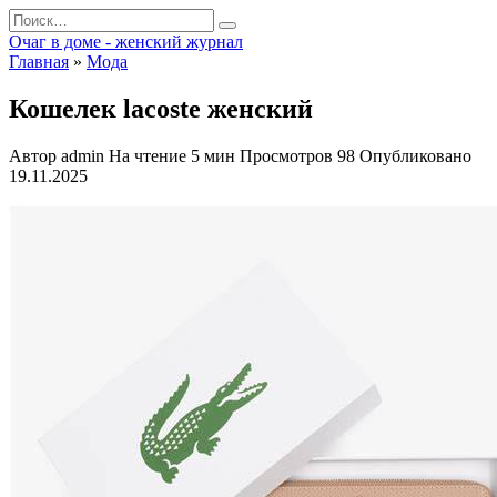
Перейти
Search
к
for:
Очаг в доме - женский журнал
содержанию
Главная
»
Мода
Кошелек lacoste женский
Автор
admin
На чтение
5 мин
Просмотров
98
Опубликовано
19.11.2025