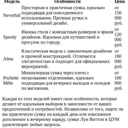
Модель
Особенности
Цена
Просторная и практичная сумка, идеально
от
подходящая для повседневного
150
Neverfull
использования. Прочные ручки и
000
универсальный дизайн.
руб.
от
Иконка стиля с компактным размером и ярким
120
Speedy
дизайном. Идеальна для путешествий и
000
прогулок по городу.
руб.
Классическая модель с лаконичным дизайном
от
и прочной конструкцией. Отличается
180
Alma
элегантностью и подходит для официальных
000
мероприятий.
руб.
Миниатюрная сумка через плечо с
от
Pochette
несколькими отделениями, идеально
100
Métis
подходящая для вечерних выходов и походов
000
по магазинам.
руб.
Каждая из этих моделей имеет свои особенности, которые
делают её идеальным выбором в зависимости от ваших
предпочтений и потребностей. Независимо от того, ищете ли
вы практичную сумку на каждый день или изысканное
дополнение к вечернему наряду, сумки Луи Виттон в ЦУМ
удовлетворят любые запросы.