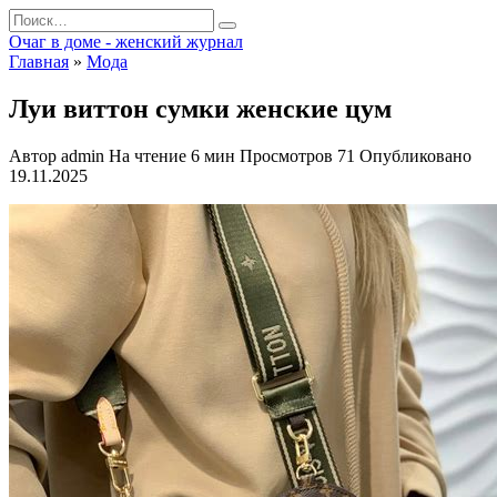
Перейти
Search
к
for:
Очаг в доме - женский журнал
содержанию
Главная
»
Мода
Луи виттон сумки женские цум
Автор
admin
На чтение
6 мин
Просмотров
71
Опубликовано
19.11.2025